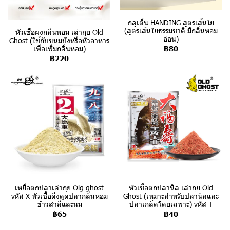
กลูเต็น HANDING สูตรเส้นใย
(สูตรเส้นใยธรรมชาติ มีกลิ่นหอม
หัวเชื้อผงกลิ่นหอม เล่ากุย Old
อ่อน)
Ghost (ใช้กับขนมปังหรือหัวอาหาร
฿80
เพื่อเพิ่มกลิ่นหอม)
฿220
เหยื่อตกปลาเล่ากุย Olg ghost
หัวเชื้อตกปลานิล เล่ากุย Old
รหัส X หัวเชื้อดึงดูดปลากลิ่นหอม
Ghost (เหมาะสำหรับปลานิลและ
ข้าวสาลีและนม
ปลาเกล็ดโดยเฉพาะ) รหัส T
฿65
฿40