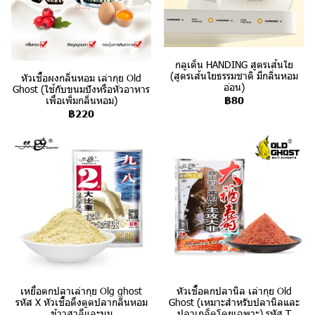
กลูเต็น HANDING สูตรเส้นใย
(สูตรเส้นใยธรรมชาติ มีกลิ่นหอม
หัวเชื้อผงกลิ่นหอม เล่ากุย Old
อ่อน)
Ghost (ใช้กับขนมปังหรือหัวอาหาร
฿80
เพื่อเพิ่มกลิ่นหอม)
฿220
เหยื่อตกปลาเล่ากุย Olg ghost
หัวเชื้อตกปลานิล เล่ากุย Old
รหัส X หัวเชื้อดึงดูดปลากลิ่นหอม
Ghost (เหมาะสำหรับปลานิลและ
ข้าวสาลีและนม
ปลาเกล็ดโดยเฉพาะ) รหัส T