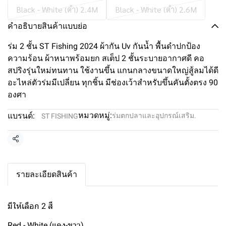
Black - White (ดำ) 2.4M
Black - White (ดำ) 2.6M
คำอธิบายสินค้าแบบย่อ
ร่ม 2 ชั้น ST Fishing 2024 ผ้ากัน Uv กันน้ำ พื้นดำปกป้อง
ความร้อน ผ้าหนาพร้อมยก สเต็ป 2 ชั้นระบายอากาศดี คอ
สปริงรุ่นใหม่ทนทาน ใช้งานขึ้น แกนกลางขนาดใหญ่สู้ลมได้ดี
อะไหล่ตัวร่มมีเปลี่ยน ทุกชิ้น มีช่องเว้าสำหรับขึ้นคันตั้งตรง 90
องศา
หมวดหมู่:
แบรนด์:
ร่มตกปลาและอุปกรณ์เสริม.
ST FISHING
แชร์
รายละเอียดสินค้า
มีให้เลือก 2 สี
Red - White (แดง-ขาว)