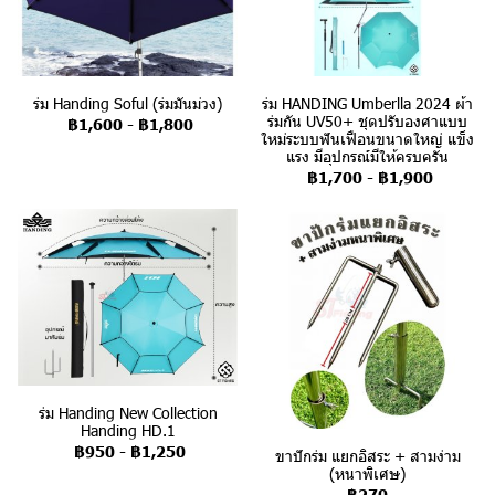
ร่ม Handing Soful (ร่มมันม่วง)
ร่ม HANDING Umberlla 2024 ผ้า
ร่มกัน UV50+ ชุดปรับองศาแบบ
฿1,600
-
฿1,800
ใหม่ระบบฟันเฟือนขนาดใหญ่ แข็ง
แรง มีอุปกรณ์มีให้ครบครัน
฿1,700
-
฿1,900
ร่ม Handing New Collection
Handing HD.1
฿950
-
฿1,250
ขาปักร่ม แยกอิสระ + สามง่าม
(หนาพิเศษ)
฿270