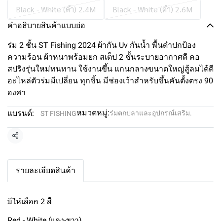
Black - White (ดำ) 2.4M
Black - White (ดำ) 2.6M
คำอธิบายสินค้าแบบย่อ
ร่ม 2 ชั้น ST Fishing 2024 ผ้ากัน Uv กันน้ำ พื้นดำปกป้อง
ความร้อน ผ้าหนาพร้อมยก สเต็ป 2 ชั้นระบายอากาศดี คอ
สปริงรุ่นใหม่ทนทาน ใช้งานขึ้น แกนกลางขนาดใหญ่สู้ลมได้ดี
อะไหล่ตัวร่มมีเปลี่ยน ทุกชิ้น มีช่องเว้าสำหรับขึ้นคันตั้งตรง 90
องศา
หมวดหมู่:
แบรนด์:
ร่มตกปลาและอุปกรณ์เสริม.
ST FISHING
แชร์
รายละเอียดสินค้า
มีให้เลือก 2 สี
Red - White (แดง-ขาว)