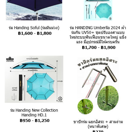
ร่ม Handing Soful (ร่มมันม่วง)
ร่ม HANDING Umberlla 2024 ผ้า
ร่มกัน UV50+ ชุดปรับองศาแบบ
฿1,600
-
฿1,800
ใหม่ระบบฟันเฟือนขนาดใหญ่ แข็ง
แรง มีอุปกรณ์มีให้ครบครัน
฿1,700
-
฿1,900
ร่ม Handing New Collection
Handing HD.1
฿950
-
฿1,250
ขาปักร่ม แยกอิสระ + สามง่าม
(หนาพิเศษ)
฿270